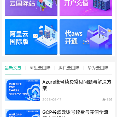
最新文章
阿里云国际
腾讯云国际
华为云国际
Azure账号续费常见问题与解决方
案
2026-06-17
691
GCP谷歌云账号续费与充值全流