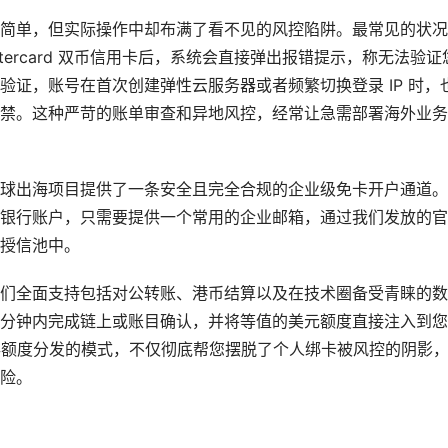
简单，但实际操作中却布满了看不见的风控陷阱。最常见的状况
astercard 双币信用卡后，系统会直接弹出报错提示，称无法验证
证，账号在首次创建弹性云服务器或者频繁切换登录 IP 时，
禁。这种严苛的账单审查和异地风控，经常让急需部署海外业务
球出海项目提供了一条安全且完全合规的企业级免卡开户通道。
银行账户，只需要提供一个常用的企业邮箱，通过我们发放的官
授信池中。
们全面支持包括对公转账、港币结算以及在技术圈备受青睐的数
分钟内完成链上或账目确认，并将等值的美元额度直接注入到您
预存额度分发的模式，不仅彻底帮您摆脱了个人绑卡被风控的阴影
险。