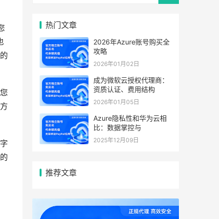
热门文章
您
也
2026年Azure账号购买全
攻略
的
2026年01月02日
成为微软云授权代理商：
资质认证、费用结构
您
2026年01月05日
方
Azure隐私性和华为云相
比：数据掌控与
2025年12月09日
字
的
，
推荐文章