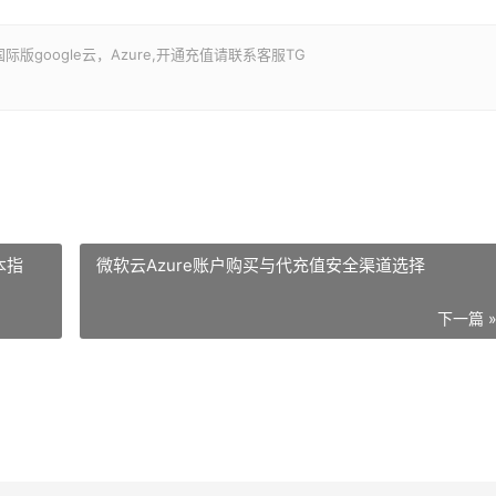
google云，Azure,开通充值请联系客服TG
本指
微软云Azure账户购买与代充值安全渠道选择
下一篇 