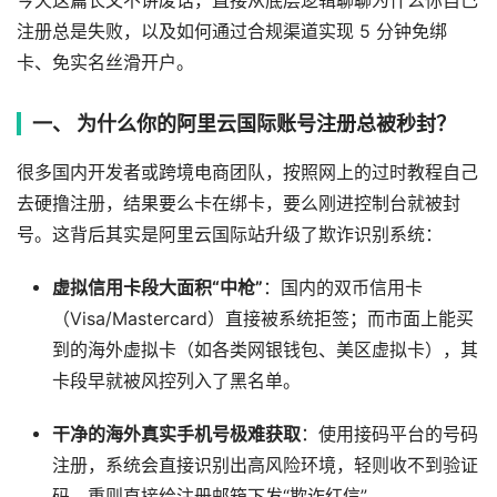
今天这篇长文不讲废话，直接从底层逻辑聊聊为什么你自己
注册总是失败，以及如何通过合规渠道实现 5 分钟免绑
卡、免实名丝滑开户。
一、 为什么你的阿里云国际账号注册总被秒封？
很多国内开发者或跨境电商团队，按照网上的过时教程自己
去硬撸注册，结果要么卡在绑卡，要么刚进控制台就被封
号。这背后其实是阿里云国际站升级了欺诈识别系统：
虚拟信用卡段大面积“中枪”
：国内的双币信用卡
（Visa/Mastercard）直接被系统拒签；而市面上能买
到的海外虚拟卡（如各类网银钱包、美区虚拟卡），其
卡段早就被风控列入了黑名单。
干净的海外真实手机号极难获取
：使用接码平台的号码
注册，系统会直接识别出高风险环境，轻则收不到验证
码，重则直接给注册邮箱下发“欺诈红信”。