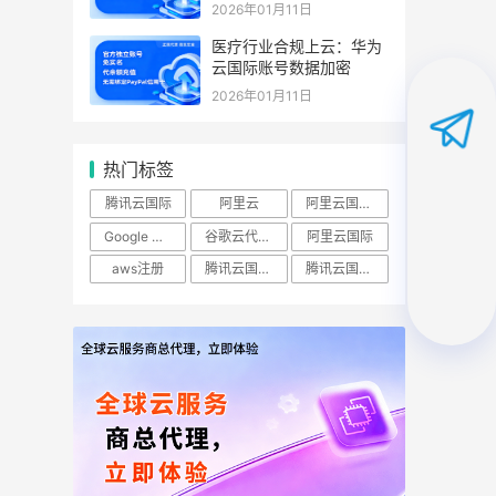
2026年01月11日
医疗行业合规上云：华为
云国际账号数据加密
2026年01月11日
热门标签
腾讯云国际
阿里云
阿里云国际站
Google Cloud
谷歌云代理商
阿里云国际
aws注册
腾讯云国际实名账号
腾讯云国际账号