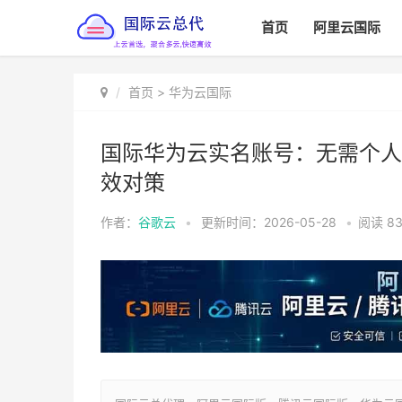
首页
阿里云国际
首页
>
华为云国际
国际华为云实名账号：无需个人
效对策
作者：
谷歌云
•
更新时间：2026-05-28
•
阅读
8