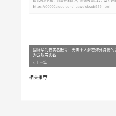
国际云总代理，阿里云国际版，腾讯云国际版，华为云国际版
https://00002cloud.com/huaweicloud/929.html
国际华为云实名账号：无需个人解密海外身份的
为云账号实名
« 上一篇
相关推荐