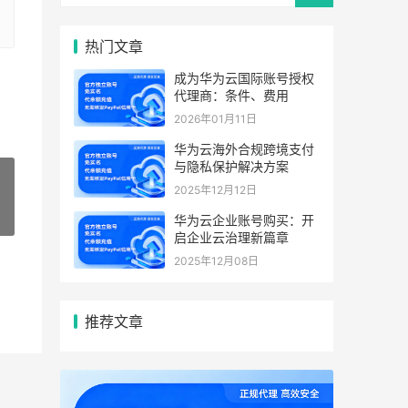
热门文章
成为华为云国际账号授权
代理商：条件、费用
2026年01月11日
华为云海外合规跨境支付
与隐私保护解决方案
2025年12月12日
»
华为云企业账号购买：开
启企业云治理新篇章
2025年12月08日
推荐文章