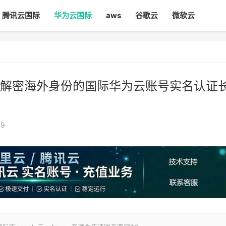
腾讯云国际
华为云国际
aws
谷歌云
微软云
解密海外身份的国际华为云账号实名认证
39