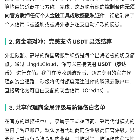
算均由渠道商在官方统一完成。这意味着你的
控制台内无须
向官方质押任何个人金融工具或敏感隐私证件
，彻底剥离了
个人信用卡被盗刷或被海外恶意超支自动扣款的隐患。
2. 资金流对冲：完美支持 USDT 灵活结算
外汇限额、高昂的跨国转账手续费是每个出海老板的切身痛
点。通过 LingduCloud，你可以直接使用
USDT（泰达
币）
进行充值。我们在接收到结算后，通过专用的官方代
理商资金通路，秒级将代付额度灌注进你的腾讯云账户中，
直接转化为可自由支配的现金信用（Credits）。
3. 共享代理商全局评级与防误伤白名单
在官方的风控权重中，隶属于正规渠道商、采用代付模式的
空白子客户账户，默认享有代理商的企业级高信誉评级。只
要你正常运行合法合规的业务，其防封锁、防误伤的稳定性