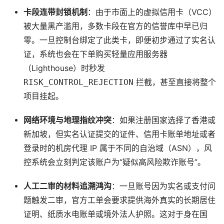
卡段连带封锁机制
：由于市面上的虚拟信用卡（VCC）
被大量黑产滥用，多数卡段在官方的信誉库中早已归
零。一旦控制台绑定了此类卡，即便初步通过了实名认
证，系统也会在下单购买轻量应用服务器
（Lighthouse）时秒发
RISK_CONTROL_REJECTION
拦截，甚至直接将整个
项目挂起。
网络环境与地理指纹冲突
：如果注册国家选择了香港或
新加坡，但实名认证提交的证件、信用卡账单地址或者
登录时的机房代理 IP 属于不同的自治域（ASN），风
控系统会立刻判定该账户为“疑似高风险欺诈账号”。
人工二审的材料追溯鸿沟
：一旦账号因为实名或支付问
题触发二审，官方工单会要求提供海外真实的长期居住
证明、纸质水电账单或境外法人护照。这对于身在国