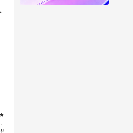
。
清
，
节