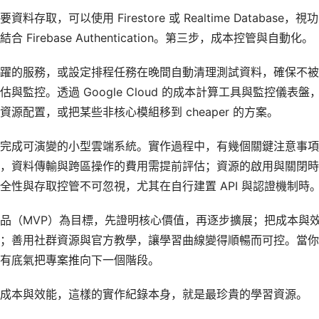
可以使用 Firestore 或 Realtime Database，視
rebase Authentication。第三步，成本控管與自動化。
躍的服務，或設定排程任務在晚間自動清理測試資料，確保不被
監控。透過 Google Cloud 的成本計算工具與監控儀表盤
配置，或把某些非核心模組移到 cheaper 的方案。
完成可演變的小型雲端系統。實作過程中，有幾個關鍵注意事項
，資料傳輸與跨區操作的費用需提前評估；資源的啟用與關閉時
性與存取控管不可忽視，尤其在自行建置 API 與認證機制時
品（MVP）為目標，先證明核心價值，再逐步擴展；把成本與
；善用社群資源與官方教學，讓學習曲線變得順暢而可控。當你
有底氣把專案推向下一個階段。
成本與效能，這樣的實作紀錄本身，就是最珍貴的學習資源。