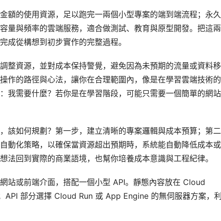
金額的使用資源，足以跑完一兩個小型專案的端到端流程；永久
容量與頻率的雲端服務，適合做測試、教育與原型開發。把這兩
完成從構想到初步實作的完整過程。
調整資源，並對成本保持警覺，避免因為未預期的流量或資料移
操作的路徑與心法，讓你在合理範圍內，像是在學習雲端技術的
：我需要什麼？若你是在學習階段，可能只需要一個簡單的網站
。
，該如何規劃？第一步，建立清晰的專案邏輯與成本預算；第二
自動化策略，以確保當資源超出預期時，系統能自動降低成本或
想法回到實際的商業語境，也幫你培養成本意識與工程紀律。
或前端介面，搭配一個小型 API。靜態內容放在 Cloud
API 部分選擇 Cloud Run 或 App Engine 的無伺服器方案，