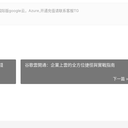
google云，Azure,开通充值请联系客服TG
錢
谷歌雲開通：企業上雲的全方位捷徑與實戰指南
下一篇 