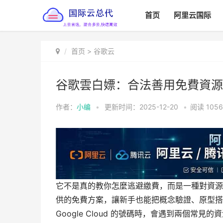
首页
阿里云国际
首页
>
谷歌云
谷歌雲白嫖：合法善用免費資源
作者：
小编
•
更新时间：2025-12-20
•
阅读
1056
它不是真的教你怎麼逃避繳費，而是一種對資源
供的免費方案，讓新手也能把概念驗證、原型搭
Google Cloud 的號碼時，會遇到兩個常