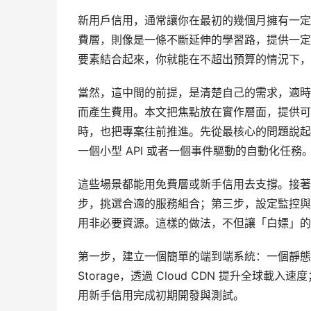
新用戶信用，通常讓你在最初的幾個月擁有一定
費層，則像是一條不斷延伸的學習路，提供一定
要素結合起來，你就能在不超出預算的情況下，
當然，這中間的前提，是清楚自己的需求，適時
而產生費用。本文把焦點放在實作層面，提供可
時，也把專案往前推進。先從最核心的問題說起
一個小型 API 或者一個事件驅動的自動化任務
這些場景都能用免費層或新手信用去支撐。接著
步，挑選合適的服務組合；第三步，設定監控與
用非必要資源。這樣的做法，不但讓「白嫖」的
第一步，建立一個簡單的端到端系統：一個靜態網站
Storage，透過 Cloud CDN 提升全球載入速度；
用新手信用完成初期開發與測試。