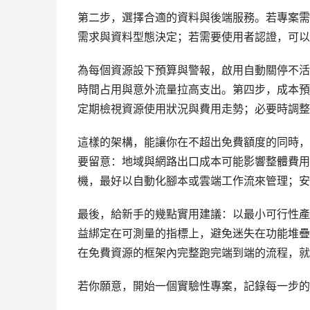
第二步，選擇合適的資料與後端服務。若專案需要資料存取，
需求與資料型態決定；若需要使用者認證，可以結合 Fi
為每個資源設下預算與警報，啟用自動關停不活
時間占用與意外流量拉高支出。第四步，成本預估與
定期檢視資源使用狀況與費用走勢；必要時調整資源
這樣的架構，能讓你在不超出免費額度的同時，
要留意：地域與網路出口成本可能影響整體費用
機，最好以自動化腳本或雲端工作流來管理；安全
最後，給新手的幾點實用建議：以最小可行性產
益綁定在可測量的指標上，避免迷失在功能堆疊
在免費資源的框架內完整跑完端到端的流程，就
若你願意，開始一個實驗性專案，記錄每一步的