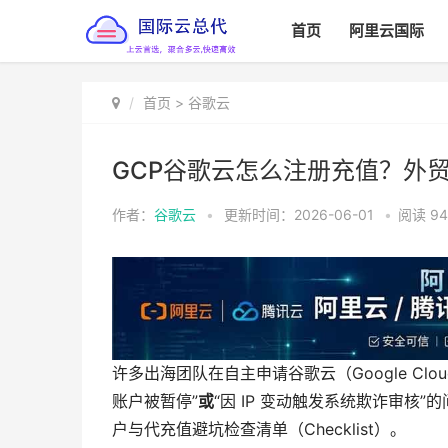
首页
阿里云国际
首页
>
谷歌云
GCP谷歌云怎么注册充值？外
作者：
谷歌云
•
更新时间：2026-06-01
•
阅读
94
许多出海团队在自主申请谷歌云（Google Cl
账户被暂停”
或
“因 IP 变动触发系统欺诈审
户与代充值避坑检查清单（Checklist）。