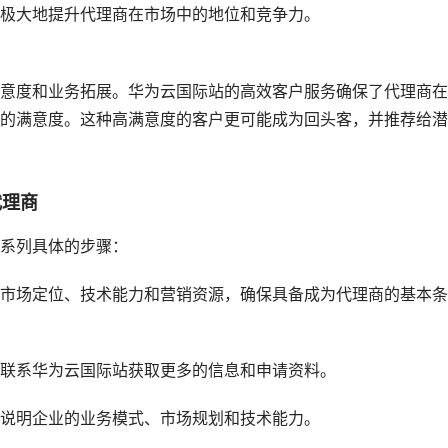
极大地提升代理商在市场中的地位和竞争力。
意度和业务拓展。华为云国际站的高效客户服务确保了代理商在
的满意度。这种高满意度的客户更可能成为回头客，并推荐给潜
代理商
系列具体的步骤：
市场定位、技术能力和营销资源，确保具备成为代理商的基本条
联系华为云国际站获取更多的信息和申请资料。
说明企业的业务模式、市场规划和技术能力。