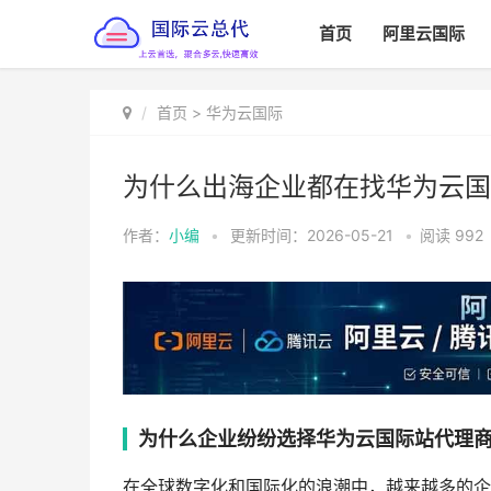
首页
阿里云国际
首页
>
华为云国际
为什么出海企业都在找华为云国
作者：
小编
•
更新时间：2026-05-21
•
阅读
992
为什么企业纷纷选择华为云国际站代理
在全球数字化和国际化的浪潮中，越来越多的企