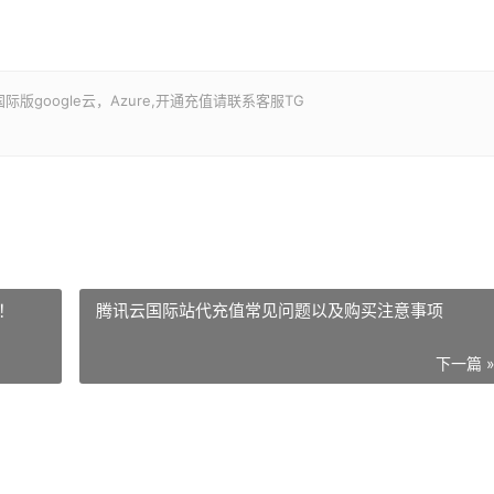
google云，Azure,开通充值请联系客服TG
！
腾讯云国际站代充值常见问题以及购买注意事项
下一篇 